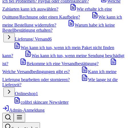
ich bei Problemen? Paypal oder colibriskincare?
Welche
Zahlarten kann ich auswählen?
Wie erhalte ich eine
Quittung/Rechnung oder einen Kaufbeleg?
Wie kann ich
meine Bestellung widerrufen?
Warum habe ich keine
Bestellbestätigung erhalten?
Lieferung/ Versand
6
Was kann ich tun, wenn ich mein Paket nicht finden
kann?
Was kann ich tun, wenn meine Sendung beschädigt
ist?
Bekomme ich eine Versandbestätigung?
Welche Versandbedingungen gibt es?
Kann ich meine
Lieferung bearbeiten oder stornieren?
Wie lange ist die
Lieferzeit?
Onlineshop
1
colibri skincare Newsletter
Admin-Anmeldung