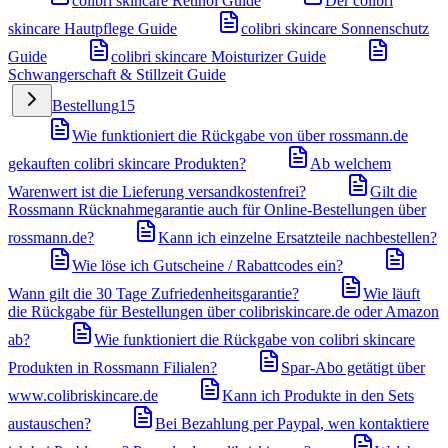
colibri skincare Retinol Guide
Der colibri
skincare Hautpflege Guide
colibri skincare Sonnenschutz
Guide
colibri skincare Moisturizer Guide
Schwangerschaft & Stillzeit Guide
Bestellung
15
Wie funktioniert die Rückgabe von über rossmann.de
gekauften colibri skincare Produkten?
Ab welchem
Warenwert ist die Lieferung versandkostenfrei?
Gilt die
Rossmann Rücknahmegarantie auch für Online-Bestellungen über
rossmann.de?
Kann ich einzelne Ersatzteile nachbestellen?
Wie löse ich Gutscheine / Rabattcodes ein?
Wann gilt die 30 Tage Zufriedenheitsgarantie?
Wie läuft
die Rückgabe für Bestellungen über colibriskincare.de oder Amazon
ab?
Wie funktioniert die Rückgabe von colibri skincare
Produkten in Rossmann Filialen?
Spar-Abo getätigt über
www.colibriskincare.de
Kann ich Produkte in den Sets
austauschen?
Bei Bezahlung per Paypal, wen kontaktiere